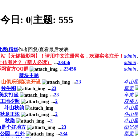
今日:
0
|
主题:
555
发表
|
精华
作者
回复/查看
最后发表
网站【无锡摄影网】！请用中文注册网名，欢迎实名注册！
admin
上传图片？（新人必读）
...
2
3
4
5
6
admin
影网官方QQ群
...
2
3
4
5
6
admin
版块主题
斗山俱乐部版块开设
...
2
3
斗山
牧牛图
...
2
3
草肃
美女打坐
...
2
3
草肃
工地夕照
...
2
双桥
斗山秋韵
斗山
秋意正浓
...
2
斗山
秋染
...
2
斗山
山是个好地方
...
2
3
阳光
公园—红外
...
2
3
4
草肃