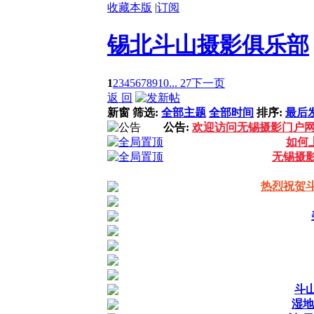
收藏本版
|
订阅
锡北斗山摄影俱乐部
1
2
3
4
5
6
7
8
9
10
... 27
下一页
返 回
新窗
筛选:
全部主题
全部时间
排序:
最后
公告:
欢迎访问无锡摄影门户
如何
无锡摄
热烈祝贺
斗
湿地