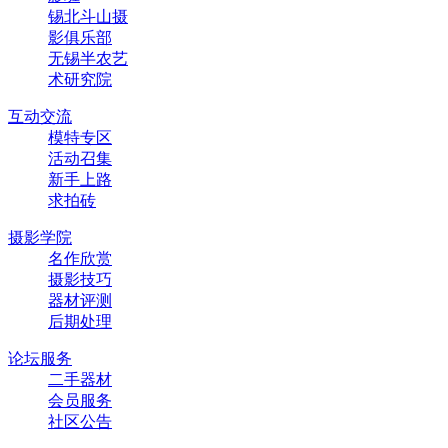
锡北斗山摄
影俱乐部
无锡半农艺
术研究院
互动交流
模特专区
活动召集
新手上路
求拍砖
摄影学院
名作欣赏
摄影技巧
器材评测
后期处理
论坛服务
二手器材
会员服务
社区公告