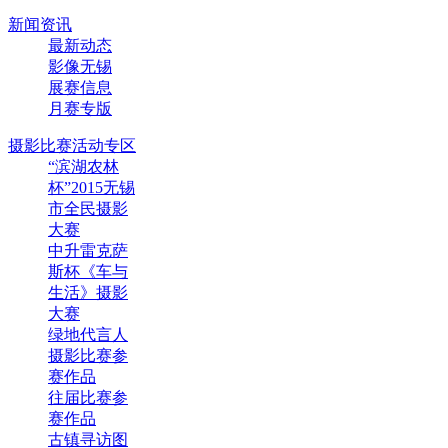
新闻资讯
最新动态
影像无锡
展赛信息
月赛专版
摄影比赛活动专区
“滨湖农林
杯”2015无锡
市全民摄影
大赛
中升雷克萨
斯杯《车与
生活》摄影
大赛
绿地代言人
摄影比赛参
赛作品
往届比赛参
赛作品
古镇寻访图