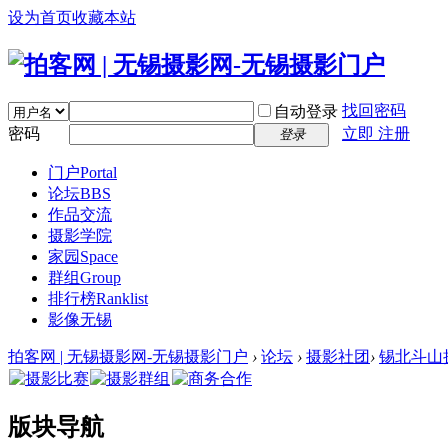
设为首页
收藏本站
找回密码
自动登录
密码
立即 注册
登录
门户
Portal
论坛
BBS
作品交流
摄影学院
家园
Space
群组
Group
排行榜
Ranklist
影像无锡
拍客网 | 无锡摄影网-无锡摄影门户
›
论坛
›
摄影社团
›
锡北斗山
版块导航