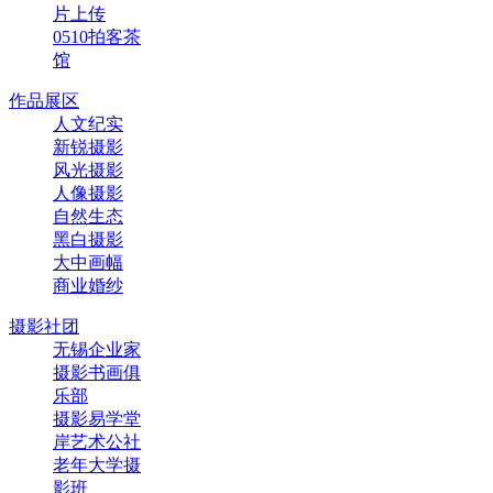
片上传
0510拍客茶
馆
作品展区
人文纪实
新锐摄影
风光摄影
人像摄影
自然生态
黑白摄影
大中画幅
商业婚纱
摄影社团
无锡企业家
摄影书画俱
乐部
摄影易学堂
岸艺术公社
老年大学摄
影班