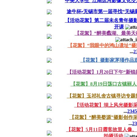
中美大学生"江南运河影像文化交
途牛杯•无锡市第一届寻找“无锡
【活动花絮】第二届未名青年摄
开课
【花絮】“醉美蠡湖、最美天
【花絮】“我眼中的鸿山遗址”
...
2
【花絮】摄影家茅瑾作品
【活动花絮】1月20日下午“新锐
【花絮】8月19日荡口古镇丽
【花絮】玉祁礼舍古镇寻访专题
【活动花絮】坝上风光摄影
...
2
3
4
5
【花絮】“醉美婺源”摄影创作
...
2
3
【花絮】5月11日霞客故里人像
拍摄活动