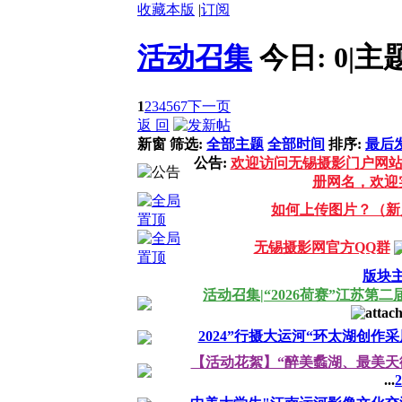
收藏本版
|
订阅
活动召集
今日:
0
|
主
1
2
3
4
5
6
7
下一页
返 回
新窗
筛选:
全部主题
全部时间
排序:
最后
公告:
欢迎访问无锡摄影门户网
册网名，欢迎
如何上传图片？（新
无锡摄影网官方QQ群
版块
活动召集|“2026荷赛”江苏
2024”行摄大运河“环太湖创作
【活动花絮】“醉美蠡湖、最美天
...
2