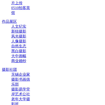
片上传
0510拍客茶
馆
作品展区
人文纪实
新锐摄影
风光摄影
人像摄影
自然生态
黑白摄影
大中画幅
商业婚纱
摄影社团
无锡企业家
摄影书画俱
乐部
摄影易学堂
岸艺术公社
老年大学摄
影班