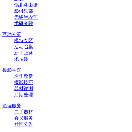
锡北斗山摄
影俱乐部
无锡半农艺
术研究院
互动交流
模特专区
活动召集
新手上路
求拍砖
摄影学院
名作欣赏
摄影技巧
器材评测
后期处理
论坛服务
二手器材
会员服务
社区公告