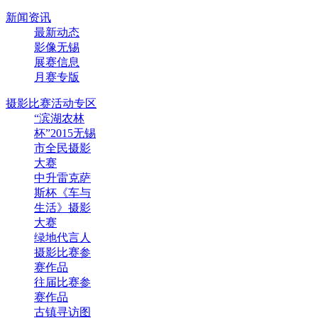
新闻资讯
最新动态
影像无锡
展赛信息
月赛专版
摄影比赛活动专区
“滨湖农林
杯”2015无锡
市全民摄影
大赛
中升雷克萨
斯杯《车与
生活》摄影
大赛
绿地代言人
摄影比赛参
赛作品
往届比赛参
赛作品
古镇寻访图