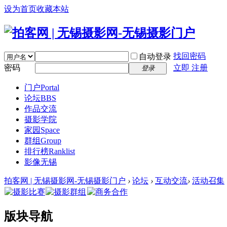
设为首页
收藏本站
找回密码
自动登录
密码
立即 注册
登录
门户
Portal
论坛
BBS
作品交流
摄影学院
家园
Space
群组
Group
排行榜
Ranklist
影像无锡
拍客网 | 无锡摄影网-无锡摄影门户
›
论坛
›
互动交流
›
活动召集
版块导航