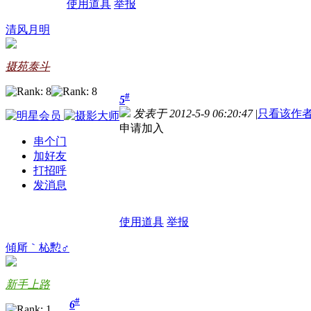
使用道具
举报
清风月明
摄苑泰斗
#
5
发表于 2012-5-9 06:20:47
|
只看该作
申请加入
串个门
加好友
打招呼
发消息
使用道具
举报
傾厛｀杺憅♂
新手上路
#
6