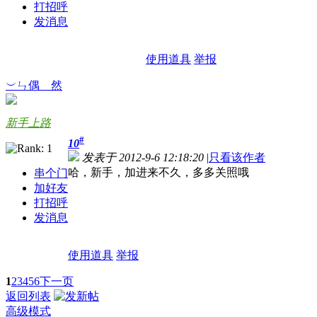
打招呼
发消息
使用道具
举报
︶ㄣ偶ゞ然
新手上路
#
10
发表于 2012-9-6 12:18:20
|
只看该作者
哈，新手，加进来不久，多多关照哦
串个门
加好友
打招呼
发消息
使用道具
举报
1
2
3
4
5
6
下一页
返回列表
高级模式