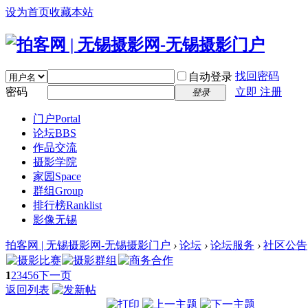
设为首页
收藏本站
找回密码
自动登录
密码
立即 注册
登录
门户
Portal
论坛
BBS
作品交流
摄影学院
家园
Space
群组
Group
排行榜
Ranklist
影像无锡
拍客网 | 无锡摄影网-无锡摄影门户
›
论坛
›
论坛服务
›
社区公告
1
2
3
4
5
6
下一页
返回列表