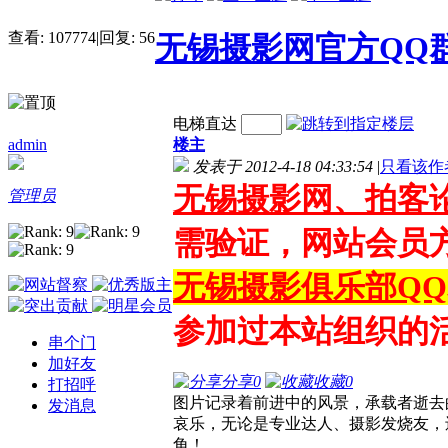
查看:
107774
|
回复:
56
无锡摄影网官方QQ
电梯直达
admin
楼主
发表于 2012-4-18 04:33:54
|
只看该作
无锡摄影网、拍客
管理员
需验证，网站会员
无锡摄影俱乐部QQ群:
参加过本站组织的
串个门
加好友
分享
0
收藏
0
打招呼
图片记录着前进中的风景，承载者逝去
发消息
哀乐，无论是专业达人、摄影发烧友，
角！