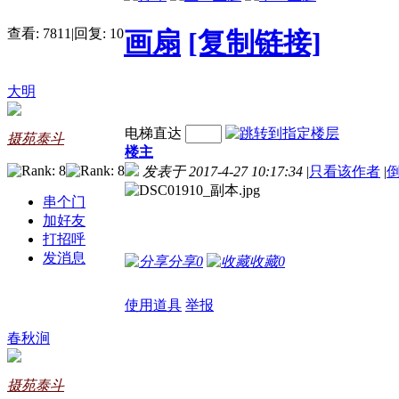
查看:
7811
|
回复:
10
画扇
[复制链接]
大明
电梯直达
摄苑泰斗
楼主
发表于 2017-4-27 10:17:34
|
只看该作者
|
串个门
加好友
打招呼
发消息
分享
0
收藏
0
使用道具
举报
春秋涧
摄苑泰斗