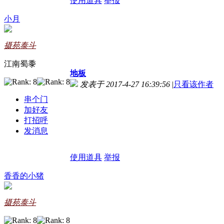
使用道具
举报
小月
摄苑泰斗
江南蜀黍
地板
发表于 2017-4-27 16:39:56
|
只看该作者
串个门
加好友
打招呼
发消息
使用道具
举报
香香的小猪
摄苑泰斗