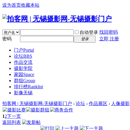
设为首页
收藏本站
找回密码
自动登录
密码
立即 注册
登录
门户
Portal
论坛
BBS
作品交流
摄影学院
家园
Space
群组
Group
排行榜
Ranklist
影像无锡
拍客网 | 无锡摄影网-无锡摄影门户
›
论坛
›
作品展区
›
人像摄影
1
2
下一页
返回列表