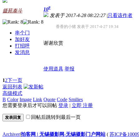
#
10
摄苑泰斗
发表于 2017-4-28 08:22:27
|
只看该作者
香香的小猪 发表于 2017-4-27 19:34
串个门
加好友
谢谢欣赏
打招呼
发消息
使用道具
举报
1
2
下一页
返回列表
高级模式
B
Color
Image
Link
Quote
Code
Smilies
您需要登录后才可以回帖
登录
|
立即 注册
回帖后跳转到最后一页
发表回复
Archiver
|
拍客网 | 无锡摄影网-无锡摄影门户网站
(
苏ICP备1000