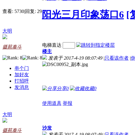
查看:
5730
|
回复:
29
阳光三月印象荡口6
[
大明
电梯直达
摄苑泰斗
楼主
发表于 2017-4-19 08:07:49
|
只看该作者
|
串个门
加好友
打招呼
发消息
分享
0
收藏
0
使用道具
举报
大明
沙发
摄苑泰斗
发表于 2017-4-19 08:07:49
|
只看该作者