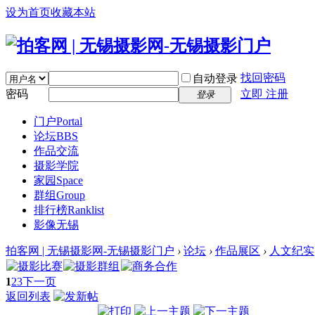
设为首页
收藏本站
找回密码
自动登录
密码
立即 注册
登录
门户
Portal
论坛
BBS
作品交流
摄影学院
家园
Space
群组
Group
排行榜
Ranklist
影像无锡
拍客网 | 无锡摄影网-无锡摄影门户
›
论坛
›
作品展区
›
人文纪实
1
2
3
下一页
返回列表