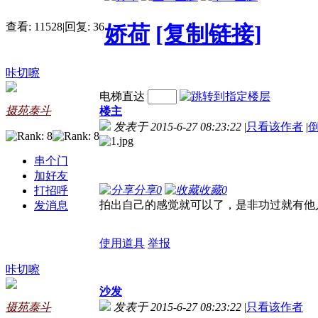
查看:
11528
|
回复:
36
娇荷
[复制链接]
咔切嚓
电梯直达
摄苑泰斗
楼主
发表于 2015-6-27 08:23:22
|
只看该作者
|
串个门
加好友
分享
0
收藏
0
打招呼
拍出自己的感觉就可以了，是非功过就有他
发消息
使用道具
举报
咔切嚓
沙发
摄苑泰斗
发表于 2015-6-27 08:23:22
|
只看该作者