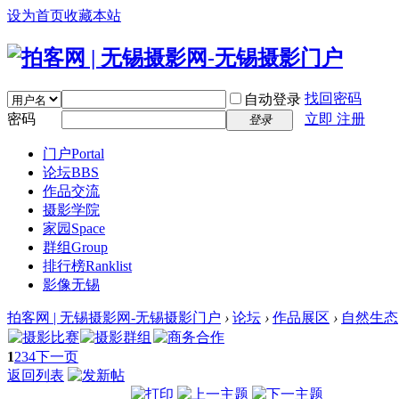
设为首页
收藏本站
找回密码
自动登录
密码
立即 注册
登录
门户
Portal
论坛
BBS
作品交流
摄影学院
家园
Space
群组
Group
排行榜
Ranklist
影像无锡
拍客网 | 无锡摄影网-无锡摄影门户
›
论坛
›
作品展区
›
自然生态
1
2
3
4
下一页
返回列表