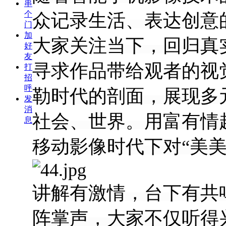
串
个
众记录生活、表达创意
门
加
大家关注当下，回归真
好
友
寻求作品带给观者的视
打
招
呼
勒时代的剖面，展现多
发
消
社会、世界。用富有情
息
移动影像时代下对“美
讲解有激情，台下有共
阵掌声，大家不仅听得