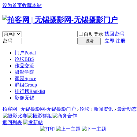
设为首页
收藏本站
找回密码
自动登录
密码
立即 注册
登录
门户
Portal
论坛
BBS
作品交流
摄影学院
家园
Space
群组
Group
排行榜
Ranklist
影像无锡
拍客网 | 无锡摄影网-无锡摄影门户
›
论坛
›
新闻资讯
›
最新动态
返回列表