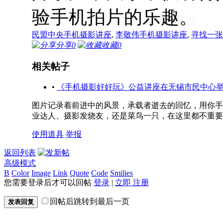
验手机拍片的乐趣。
民盟中央手机摄影讲座
,
李敬伟手机摄影讲座
,
寻找一张
分享
0
收藏
0
相关帖子
•
《手机摄影好好玩》公益讲座在无锡市民中心
图片记录着前进中的风景，承载者逝去的回忆，用你手
业达人、摄影发烧友，还是菜鸟一只，在这里都不重要
使用道具
举报
返回列表
高级模式
B
Color
Image
Link
Quote
Code
Smilies
您需要登录后才可以回帖
登录
|
立即 注册
回帖后跳转到最后一页
发表回复