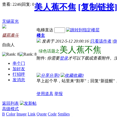
查看:
2246
|
回复:
0
美人蕉不焦
[复制链接
无锡蓝光
电梯直达
摄苑泰斗
楼主
发表于 2012-5-12 20:00:16
|
只看该作者
|
自由人
美人蕉不焦
绿色话题之
附件:
你需要
登录
才可以下载或查看附件。
串个门
加好友
打招呼
分享
0
收藏
0
发消息
早上起个早，站里来“割草”；回复“新提醒”
使用道具
举报
返回列表
高级模式
B
Color
Image
Link
Quote
Code
Smilies