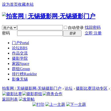
设为首页
收藏本站
找回密码
自动登录
密码
立即 注册
登录
门户
Portal
论坛
BBS
作品交流
摄影学院
家园
Space
群组
Group
排行榜
Ranklist
影像无锡
拍客网 | 无锡摄影网-无锡摄影门户
›
论坛
›
摄影比赛活动专区
›
返回列表