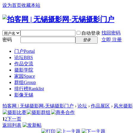
设为首页
收藏本站
找回密码
自动登录
密码
立即 注册
登录
门户
Portal
论坛
BBS
作品交流
摄影学院
家园
Space
群组
Group
排行榜
Ranklist
影像无锡
拍客网 | 无锡摄影网-无锡摄影门户
›
论坛
›
作品展区
›
风光摄影
1
2
下一页
返回列表