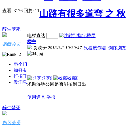
查看:
3176
|
回复:
11
山路有很多道弯 之 秋
醉生梦死
电梯直达
楼主
初级会员
发表于 2013-3-1 19:39:47
|
只看该作者
|
倒序浏览
串个门
加好友
打招呼
分享
0
收藏
0
发消息
求助湿地公园是否能拍到日出
使用道具
举报
醉生梦死
初级会员