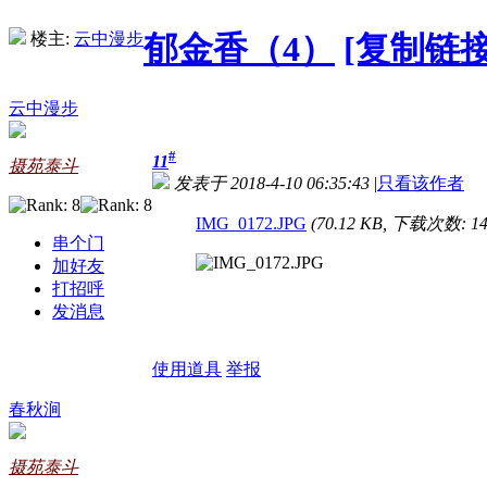
楼主:
云中漫步
郁金香（4）
[复制链接
云中漫步
#
11
摄苑泰斗
发表于 2018-4-10 06:35:43
|
只看该作者
IMG_0172.JPG
(70.12 KB, 下载次数: 14
串个门
加好友
打招呼
发消息
使用道具
举报
春秋涧
摄苑泰斗