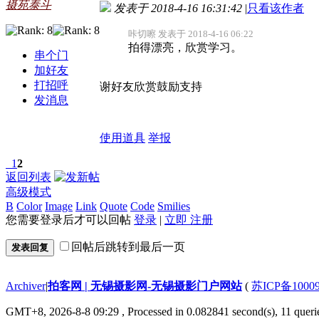
摄苑泰斗
发表于 2018-4-16 16:31:42
|
只看该作者
咔切嚓 发表于 2018-4-16 06:22
拍得漂亮，欣赏学习。
串个门
加好友
打招呼
谢好友欣赏鼓励支持
发消息
使用道具
举报
1
2
返回列表
高级模式
B
Color
Image
Link
Quote
Code
Smilies
您需要登录后才可以回帖
登录
|
立即 注册
回帖后跳转到最后一页
发表回复
Archiver
|
拍客网 | 无锡摄影网-无锡摄影门户网站
(
苏ICP备1000
GMT+8, 2026-8-8 09:29
, Processed in 0.082841 second(s), 11 querie