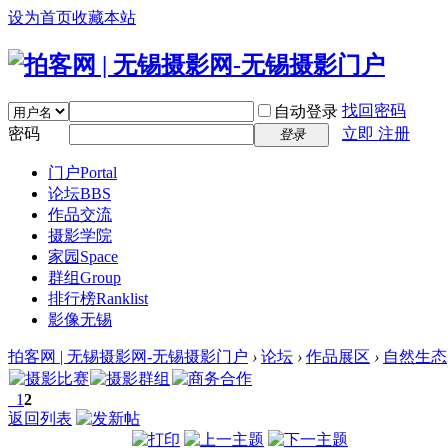
设为首页
收藏本站
找回密码
自动登录
密码
立即 注册
登录
门户
Portal
论坛
BBS
作品交流
摄影学院
家园
Space
群组
Group
排行榜
Ranklist
影像无锡
拍客网 | 无锡摄影网-无锡摄影门户
›
论坛
›
作品展区
›
自然生态
1
2
返回列表