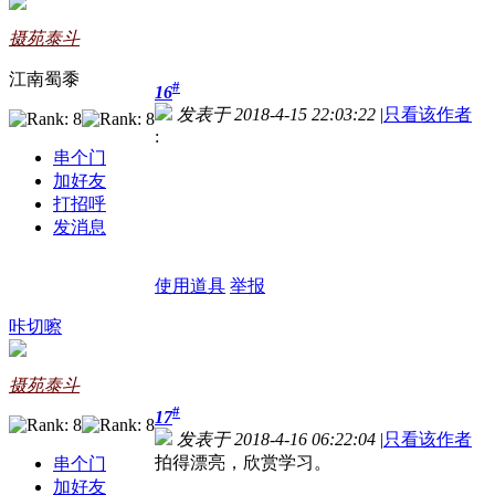
摄苑泰斗
江南蜀黍
#
16
发表于 2018-4-15 22:03:22
|
只看该作者
:
串个门
加好友
打招呼
发消息
使用道具
举报
咔切嚓
摄苑泰斗
#
17
发表于 2018-4-16 06:22:04
|
只看该作者
拍得漂亮，欣赏学习。
串个门
加好友