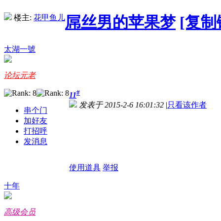
楼主:
花甲鱼儿
屌丝男的苹果梦
[复制
太湖一號
论坛元老
#
11
发表于 2015-2-6 16:01:32
|
只看该作者
串个门
加好友
打招呼
发消息
使用道具
举报
十年
高级会员