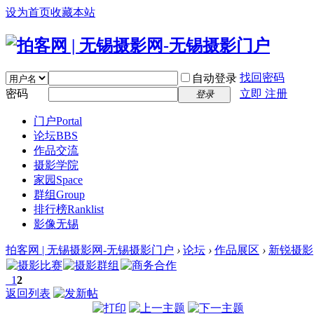
设为首页
收藏本站
找回密码
自动登录
密码
立即 注册
登录
门户
Portal
论坛
BBS
作品交流
摄影学院
家园
Space
群组
Group
排行榜
Ranklist
影像无锡
拍客网 | 无锡摄影网-无锡摄影门户
›
论坛
›
作品展区
›
新锐摄影
1
2
返回列表