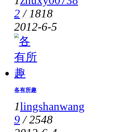
1
zhuxy00738
2
/
1818
2012-6-5
各有所趣
1
lingshanwang
9
/
2548