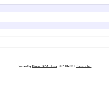
Powered by
Discuz! X2 Archiver
© 2001-2011
Comsenz Inc.