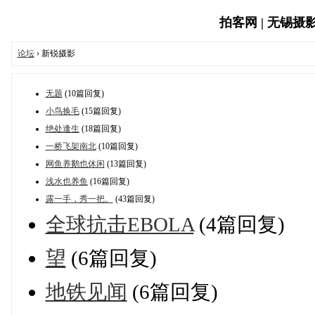
拍客网 | 无锡摄影网
论坛
› 新锐摄影
无题
(10篇回复)
小鸟换毛
(15篇回复)
绝处逢生
(18篇回复)
一桥飞架南北
(10篇回复)
网鱼养鹅也休闲
(13篇回复)
浅水也养鱼
(16篇回复)
露一手，秀一把。
(43篇回复)
全球抗击EBOLA
(4篇回复)
望
(6篇回复)
地铁见闻
(6篇回复)