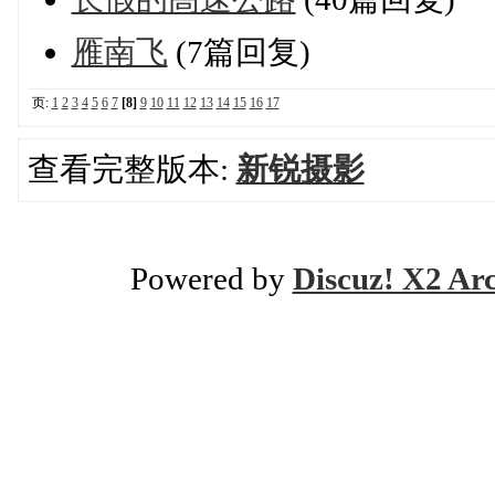
雁南飞
(7篇回复)
页:
1
2
3
4
5
6
7
[8]
9
10
11
12
13
14
15
16
17
查看完整版本:
新锐摄影
Powered by
Discuz! X2 Ar