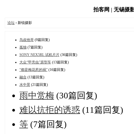
拍客网 | 无锡摄影网
论坛
› 新锐摄影
鸟叔他哥
(9篇回复)
孤独
(7篇回复)
SONY NEX5RL 试机片片
(36篇回复)
大众“甲壳虫”原型车
(13篇回复)
“都是梅花惹的祸”
(16篇回复)
融合
(13篇回复)
水中景
(21篇回复)
雨中赏梅
(30篇回复)
难以抗拒的诱惑
(11篇回复)
等
(7篇回复)